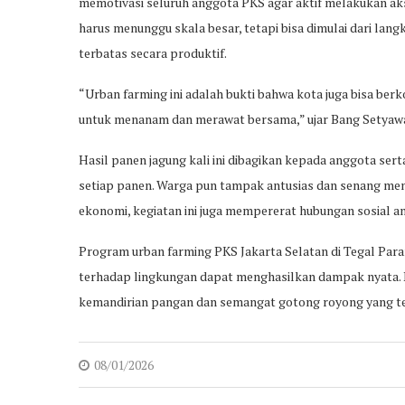
memotivasi seluruh anggota PKS agar aktif melakukan a
harus menunggu skala besar, tetapi bisa dimulai dari la
terbatas secara produktif.
“Urban farming ini adalah bukti bahwa kota juga bisa be
untuk menanam dan merawat bersama,” ujar Bang Setyaw
Hasil panen jagung kali ini dibagikan kepada anggota sert
setiap panen. Warga pun tampak antusias dan senang me
ekonomi, kegiatan ini juga mempererat hubungan sosial an
Program urban farming PKS Jakarta Selatan di Tegal Para
terhadap lingkungan dapat menghasilkan dampak nyata. 
kemandirian pangan dan semangat gotong royong yang te
08/01/2026