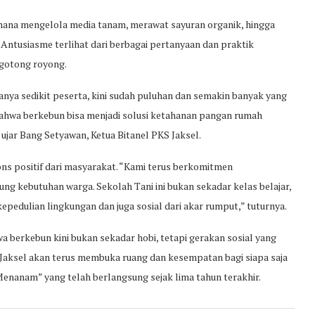
aimana mengelola media tanam, merawat sayuran organik, hingga
ntusiasme terlihat dari berbagai pertanyaan dan praktik
 gotong royong.
anya sedikit peserta, kini sudah puluhan dan semakin banyak yang
bahwa berkebun bisa menjadi solusi ketahanan pangan rumah
ujar Bang Setyawan, Ketua Bitanel PKS Jaksel.
s positif dari masyarakat. “Kami terus berkomitmen
kebutuhan warga. Sekolah Tani ini bukan sekadar kelas belajar,
edulian lingkungan dan juga sosial dari akar rumput,” tuturnya.
berkebun kini bukan sekadar hobi, tetapi gerakan sosial yang
 Jaksel akan terus membuka ruang dan kesempatan bagi siapa saja
Menanam” yang telah berlangsung sejak lima tahun terakhir.