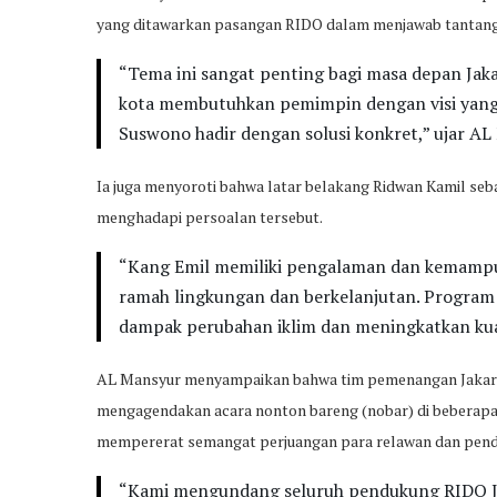
yang ditawarkan pasangan RIDO dalam menjawab tantanga
“Tema ini sangat penting bagi masa depan Jakart
kota membutuhkan pemimpin dengan visi yang j
Suswono hadir dengan solusi konkret,” ujar A
Ia juga menyoroti bahwa latar belakang Ridwan Kamil seba
menghadapi persoalan tersebut.
“Kang Emil memiliki pengalaman dan kemampua
ramah lingkungan dan berkelanjutan. Progra
dampak perubahan iklim dan meningkatkan kual
AL Mansyur menyampaikan bahwa tim pemenangan Jakarta 
mengagendakan acara nonton bareng (nobar) di beberapa t
mempererat semangat perjuangan para relawan dan pen
“Kami mengundang seluruh pendukung RIDO Ja