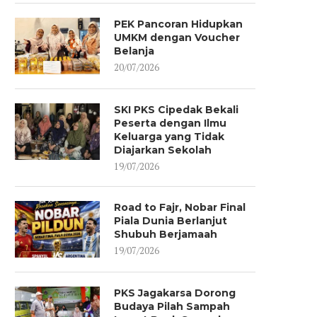
PEK Pancoran Hidupkan
UMKM dengan Voucher
Belanja
20/07/2026
HNW AJAK ORMAS KAWAL
HALAL BIHALAL DPC P
ARAH DEMOKRASI JAKARTA
JAGAKARSA: NUANSA BE
PASCA-PERUBAHAN...
YANG...
SKI PKS Cipedak Bekali
06/01/2026
04/05/2025
Peserta dengan Ilmu
Keluarga yang Tidak
Diajarkan Sekolah
19/07/2026
Road to Fajr, Nobar Final
Piala Dunia Berlanjut
Shubuh Berjamaah
19/07/2026
PKS Jagakarsa Dorong
Budaya Pilah Sampah