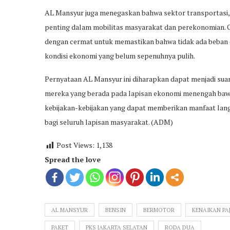
AL Mansyur juga menegaskan bahwa sektor transportasi
penting dalam mobilitas masyarakat dan perekonomian. Ole
dengan cermat untuk memastikan bahwa tidak ada beban e
kondisi ekonomi yang belum sepenuhnya pulih.
Pernyataan AL Mansyur ini diharapkan dapat menjadi suar
mereka yang berada pada lapisan ekonomi menengah baw
kebijakan-kebijakan yang dapat memberikan manfaat lan
bagi seluruh lapisan masyarakat. (ADM)
Post Views:
1,138
Spread the love
AL MANSYUR
BENSIN
BERMOTOR
KENAIKAN PA
PAKET
PKS JAKARTA SELATAN
RODA DUA