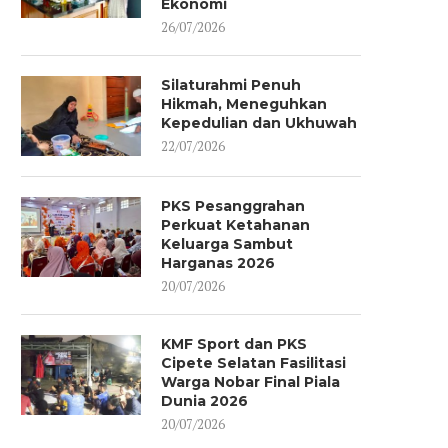
Ekonomi
HNW AJAK ORMAS KAWAL
HALAL BIHALAL DPC P
26/07/2026
ARAH DEMOKRASI JAKARTA
JAGAKARSA: NUANSA BE
PASCA-PERUBAHAN...
YANG...
06/01/2026
04/05/2025
Silaturahmi Penuh
Hikmah, Meneguhkan
Kepedulian dan Ukhuwah
22/07/2026
PKS Pesanggrahan
Perkuat Ketahanan
Keluarga Sambut
Harganas 2026
20/07/2026
KMF Sport dan PKS
Cipete Selatan Fasilitasi
Warga Nobar Final Piala
Dunia 2026
20/07/2026